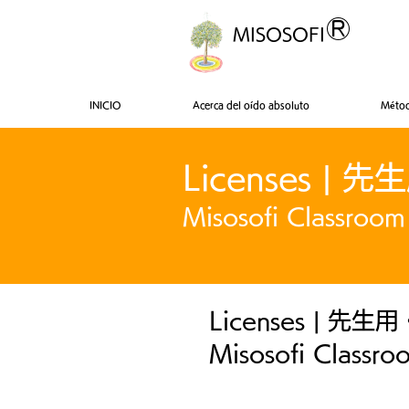
®
MISOSOFI
INICIO
Acerca del oído absoluto
Métod
Licenses 
Misosofi Classroom
Licenses | 
Misosofi Classro