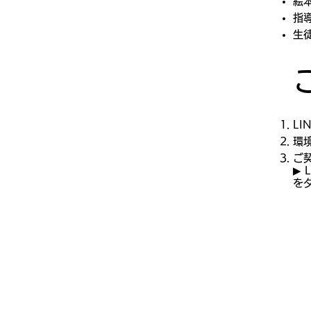
絵本
指
生
LI
環
ご
▶ 
を