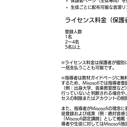
保護者ページ（生徒専用）を
生徒ごとに配布可能な音源リ
ライセンス料金（保護
登録人数 月額
1名 €
2〜4名
5名以上
※ライセンス料金は保護者が個別
一括支払うことも可能です。
※指導者は教材ガイドページに無
するため、Misosofiでは指導
（例：出身大学、音楽教室歴など
行っていないと判断される場合や
セスの制限またはアカウントの削
また、指導者がMisosofiの理
徒登録および成果（例：絶対音感
「Misosofi認定講師」として
導者や生徒に対してはMisosof