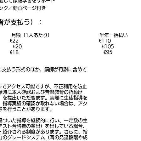
通じて家庭学習をサポート
ンク／動画ページ付き
者が支払う）：
（1人あたり） 半年一括払い
22 €110
 €20 €105
 €18 €95
に支払う形式のほか、講師が月謝に含めて
料でアクセス可能ですが、不正利用を防止
者登録時に本人確認および音楽教育の指導歴
）を提出いただきます。実際に生徒指導を
、指導実績の確認が取れない場合は、アク
除を行うことがあります。
念に基づいた指導を継続的に行い、一定数の生
テスト合格者の輩出）を出している場合、
掲載・紹介される制度があります。さらに、指
i独自のグレードシステム（耳の発達段階や成