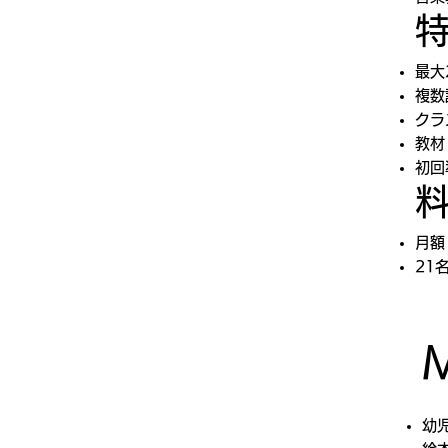
最大
複数
クラ
教材
初回
月額
21
幼