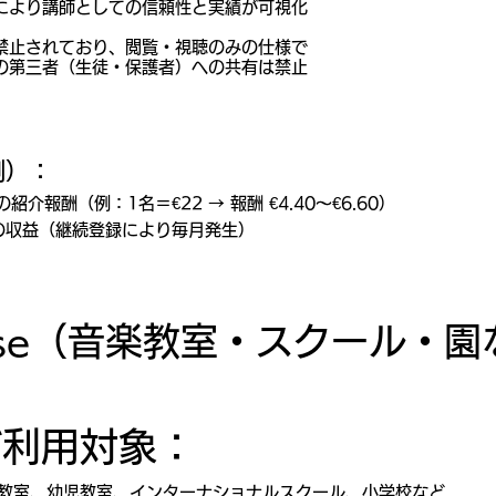
により講師としての信頼性と実績が可視化
禁止されており、閲覧・視聴のみの仕様で
の第三者（生徒・保護者）への共有は禁止
側）：
介報酬（例：1名＝€22 → 報酬 €4.40〜€6.60）
5 の収益（継続登録により毎月発生）
icense（音楽教室・スクール・
ご利用対象：
教室、幼児教室、インターナショナルスクール、小学校など