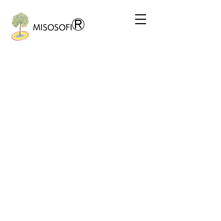
®
MISOSOFI