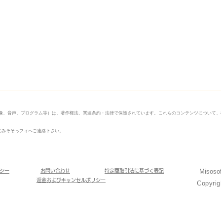
映像、音声、プログラム等）は、著作権法、関連条約・法律で保護されています。これらのコンテンツについて
にみそそっフィへご連絡下さい。
Miso
リシー
お問い合わせ
​特定商取引法に基づく表記
返金およびキャンセルポリシー
Copyri