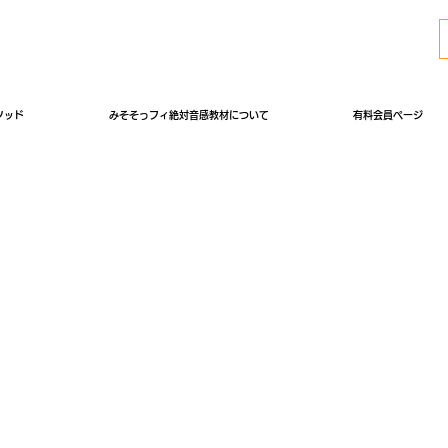
ソッド
みそそっフィ絶対音感教材について
有料会員ページ